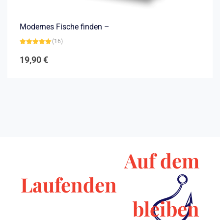
Modernes Fische finden –
(16)
Bewertet mit
4.94
von 5
19,90
€
Auf dem
Laufenden
bleiben