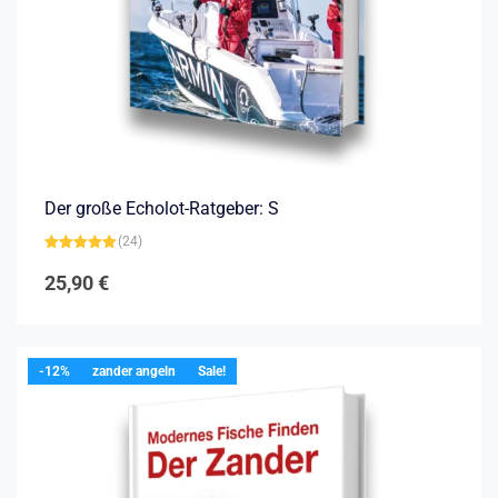
Der große Echolot-Ratgeber: S
(24)
Bewertet mit
4.92
von 5
25,90
€
-12%
zander angeln
Sale!