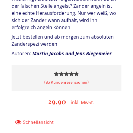
der falschen Stelle angelst? Zander angeln ist
eine echte Herausforderung. Nur wer weiß, wo
sich der Zander wann aufhält, wird ihn
erfolgreich angeln können.
Jetzt bestellen und ab morgen zum absoluten
Zanderspezi werden
Autoren:
Martin Jacobs und Jens Biegemeier
Bewertet
93
(
93
Kundenrezensionen)
mit
4.81
von 5,
basierend
29,90
auf
Kundenbewertungen
Schnellansicht