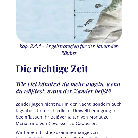
Kap. 8.4.4 – Angelstrategien für den lauernden
Kap
Räuber
Die richtige Zeit
am
De
Wie viel könntest du mehr angeln, wenn
Nut
du wüßtest, wann der Zander beißt?
sehr
Köd
Zander jagen nicht nur in der Nacht, sondern auch
tagsüber. Unterschiedliche Umweltbedingungen
Viel
beeinflussen ihr Beißverhalten von Monat zu
auss
Monat und von Gewässer zu Gewässer.
Fres
lung
Wett
nem
Wir haben dir die Zusammenhänge von
enor