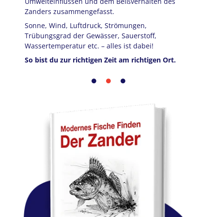
Umwelteinflüssen und dem Beißverhalten des
Zanders zusammengefasst.
An z
die 
t
Sonne, Wind, Luftdruck, Strömungen,
Jahr
Trübungsgrad der Gewässer, Sauerstoff,
Wassertemperatur etc. – alles ist dabei!
Mit 
fäng
So bist du zur richtigen Zeit am richtigen Ort.