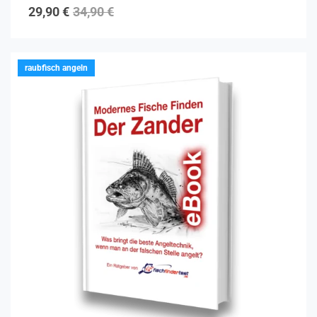
4.89
von 5
29,90
€
34,90
€
raubfisch angeln