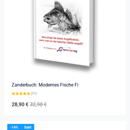
Zanderbuch: Modernes Fische Fi
(93)
Bewertet mit
4.81
von 5
28,90
€
32,90
€
-14%
Sale!