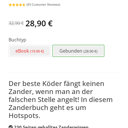
(
93
Customer Reviews)
Bewertet
93
mit
4.81
von 5,
basierend
28,90
€
32,90
€
auf
Kundenbewertungen
Buchtyp
eBook
Gebunden
(19.90 €)
(28.90 €)
Der beste Köder fängt keinen
Zander, wenn man an der
falschen Stelle angelt! In diesem
Zanderbuch geht es um
Hotspots.
230 Seiten geballtes Zanderwissen