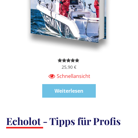
25,90
€
Bewertet
mit
4.92
von 5
Schnellansicht
Weiterlesen
Echolot - Tipps für Profis