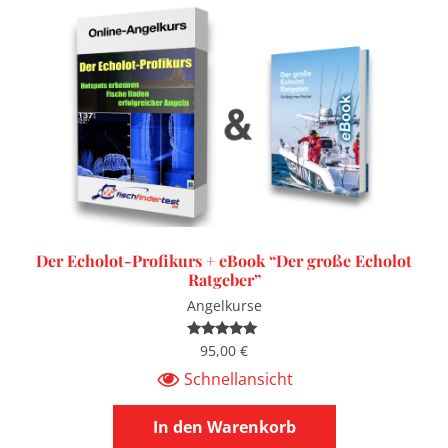
Der Echolot-Profikurs + eBook “Der große Echolot
Ratgeber”
Angelkurse
95,00
€
Bewertet
mit
4.91
von 5
Schnellansicht
In den Warenkorb