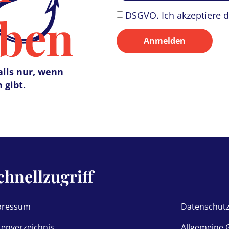
iben
DSGVO. Ich akzeptiere 
Anmelden
ils nur, wenn
 gibt.
chnellzugriff
Schnel
pressum
Datenschut
tenverzeichnis
Allgemeine 