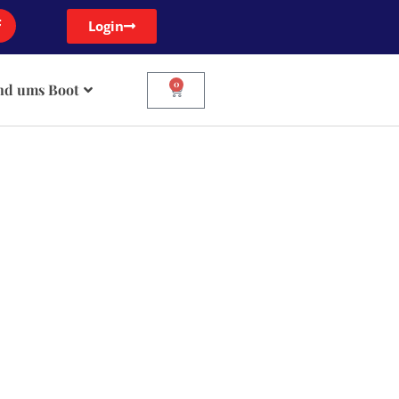
Login
0
nd ums Boot