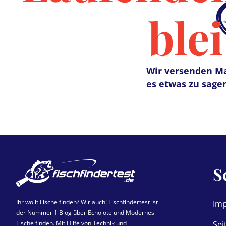
ble
Wir versenden Ma
es etwas zu sagen
S
Ihr wollt Fische finden? Wir auch! Fischfindertest ist
Im
der Nummer 1 Blog über Echolote und Modernes
Fische finden. Mit Hilfe von Technik und
Sei