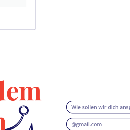
dem
n