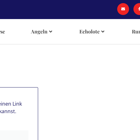
se
Angeln
Echolote
Ru
inen Link
kannst.