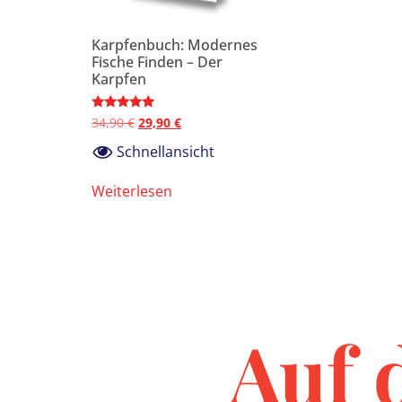
Karpfenbuch: Modernes
Fische Finden – Der
Karpfen
Bewertet
34,90
€
29,90
€
mit
4.90
Schnellansicht
von 5
Weiterlesen
Auf 