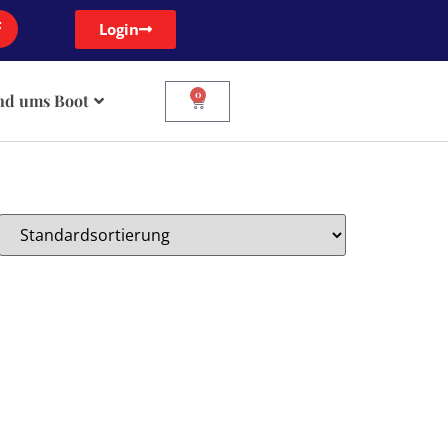
Login
0
nd ums Boot