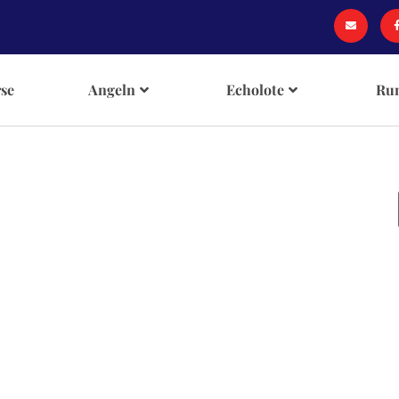
se
Angeln
Echolote
Ru