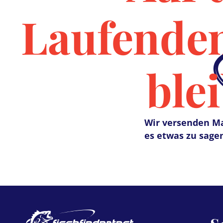
Laufende
ble
Wir versenden Ma
es etwas zu sagen