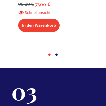
57,00
€
95,00
€
Schnellansicht
In den Warenkorb
03