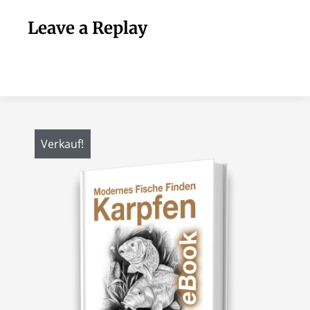
Leave a Replay
Verkauf!
V