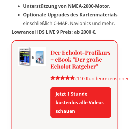
Unterstützung von NMEA-2000-Motor.
Optionale Upgrades des Kartenmaterials
einschließlich C-MAP, Navionics und mehr.
Lowrance HDS LIVE 9 Preis: ab 2000 €.
Der Echolot-Profikurs
+ eBook "Der große
Echolot Ratgeber"
(
110
Kundenrezensionen
Bewertet
110
mit
4.91
Jetzt 1 Stunde
von 5,
basierend
kostenlos alle Videos
auf
Kundenbewertungen
schauen