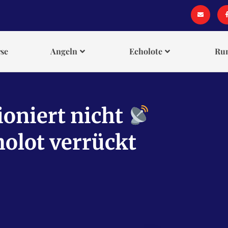
se
Angeln
Echolote
Ru
ioniert nicht
olot verrückt