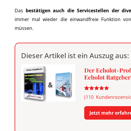
Das
bestätigen auch die Servicestellen der div
immer mal wieder die einwandfreie Funktion von 
müssen.
Dieser Artikel ist ein Auszug aus:
Der Echolot-Prof
Echolot Ratgeber
Bewertet
110
(
110
Kundenrezensi
mit
4.91
von 5,
basierend
Jetzt mehr erfahr
auf
Kundenbewertungen