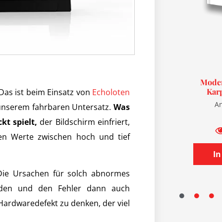
Hechtbuch: Modernes Fische
Moder
Finden – Der Hecht
Kar
 Das ist beim Einsatz von
Echoloten
Hechtbuch
A
 unserem fahrbaren Untersatz.
Was
kt spielt,
der Bildschirm einfriert,
34,90
€
29,90
€
Bewertet
mit
4.89
hen Werte zwischen hoch und tief
von 5
Schnellansicht
I
Weiterlesen
Die Ursachen für solch abnormes
nden und den Fehler dann auch
n Hardwaredefekt zu denken, der viel