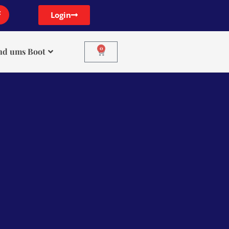
Login
0
nd ums Boot