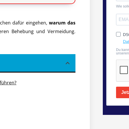
Wie sol
achen dafür eingehen,
warum das
eren Behebung und Vermeidung.
DSG
Dat
Du kanns
unseren
 führen?
Jet