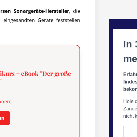
ersen Sonargeräte-Hersteller
, die
eingesandten Geräte feststellen
In 
me
ikurs + eBook "Der große
Erfah
"
finde
beko
onen)
Hole d
Zander
nicht 
en