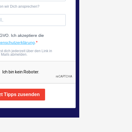
len wir Dich ansprechen?
VO. Ich akzeptiere die
enschutzerklärung
.
t dich jederzeit über den Link in
 Mails abmelden.
zt Tipps zusenden