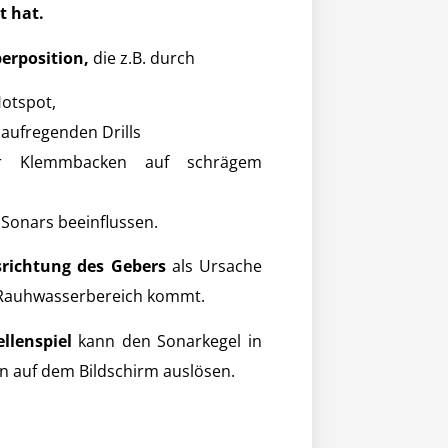
t hat.
erposition,
die z.B. durch
otspot,
aufregenden Drills
er Klemmbacken auf schrägem
Sonars beeinflussen.
richtung des Gebers
als Ursache
 Rauhwasserbereich kommt.
llenspiel
kann den Sonarkegel in
en auf dem Bildschirm auslösen.