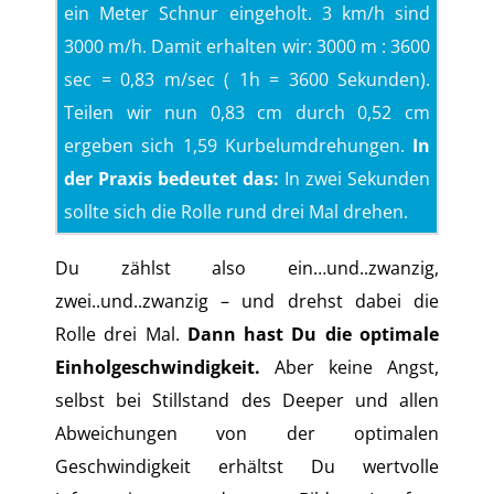
ein Meter Schnur eingeholt. 3 km/h sind
3000 m/h. Damit erhalten wir: 3000 m : 3600
sec = 0,83 m/sec ( 1h = 3600 Sekunden).
Teilen wir nun 0,83 cm durch 0,52 cm
ergeben sich 1,59 Kurbelumdrehungen.
In
der Praxis bedeutet das:
In zwei Sekunden
sollte sich die Rolle rund drei Mal drehen.
Du zählst also ein…und..zwanzig,
zwei..und..zwanzig – und drehst dabei die
Rolle drei Mal.
Dann hast Du die optimale
Einholgeschwindigkeit.
Aber keine Angst,
selbst bei Stillstand des Deeper und allen
Abweichungen von der optimalen
Geschwindigkeit erhältst Du wertvolle