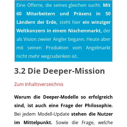
Eine Offerte, die seines gleichen sucht.
Mit
60 Mitarbeitern und Präsenz in 50
Ländern der Erde,
steht hier
ein winziger
Weltkonzern in einem Nischenmarkt,
der
als Vision zweier Angler begann. Heute aber
mit seinen Produkten vom Angelmarkt
nicht mehr wegzudenken ist.
3.2
Die Deeper-Mission
Zum Inhaltsverzeichnis
Warum die Deeper-Modelle so erfolgreich
sind, ist auch eine Frage der Philosophie.
Bei jedem Modell-Update
stehen die Nutzer
im Mittelpunkt.
Sowie die Frage, welche