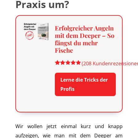
Praxis um?
Erfolgreicher Angeln
mit dem Deeper – So
fängst du mehr
Fische
(
208
Kundenrezensione
Bewertet
208
mit
4.88
Lerne die Tricks der
von 5,
basierend
Profis
auf
Kundenbewertungen
Wir wollen jetzt einmal kurz und knapp
aufzeigen, wie man mit dem Deeper am