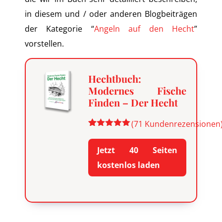
in diesem und / oder anderen Blogbeiträgen
der Kategorie “
Angeln auf den Hecht
”
vorstellen.
Hechtbuch:
Modernes Fische
Finden – Der Hecht
(
71
Kundenrezensionen
Bewertet
71
mit
4.89
Jetzt 40 Seiten
von 5,
basierend
kostenlos laden
auf
Kundenbewertungen