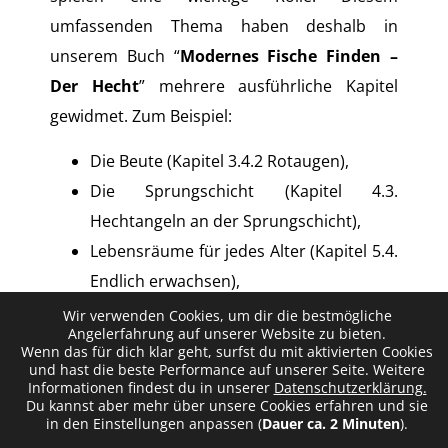
umfassenden Thema haben deshalb in
unserem Buch “
Modernes Fische Finden –
Der Hecht
” mehrere ausführliche Kapitel
gewidmet. Zum Beispiel:
Die Beute (Kapitel 3.4.2 Rotaugen),
Die Sprungschicht (Kapitel 4.3.
Hechtangeln an der Sprungschicht),
Lebensräume für jedes Alter (Kapitel 5.4.
Endlich erwachsen),
Echolot (Kapitel 5.2. Fischfinder für
Wir verwenden Cookies, um dir die bestmögliche
Angelerfahrung auf unserer Website zu bieten.
Bootsangler),
Wenn das für dich klar geht, surfst du mit aktivierten Cookies
Das Jahr des
Hechts – Hotspots nach der
und hast die beste Performance auf unserer Seite. Weitere
Informationen findest du in unserer
Datenschutzerklärung.
Laichzeit
(Kapitel 6.5.),
Du kannst aber mehr über unsere Cookies erfahren und sie
in den Einstellungen anpassen (
Dauer ca. 2 Minuten
).
Das Jahr des Hechtes – Hotspots am